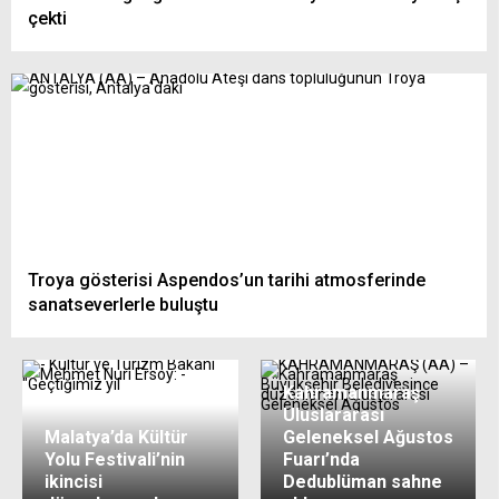
çekti
Troya gösterisi Aspendos’un tarihi atmosferinde
sanatseverlerle buluştu
Kahramanmaraş
Uluslararası
Malatya’da Kültür
Geleneksel Ağustos
Yolu Festivali’nin
Fuarı’nda
ikincisi
Dedublüman sahne