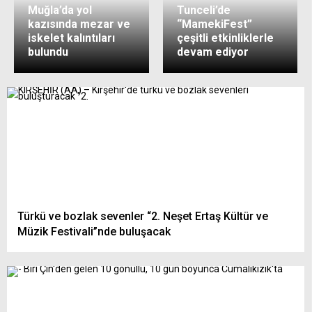
Muğla’da yol
Tunceli’de
kazısında mezar ve
“MamekiFest”
iskelet kalıntıları
çeşitli etkinliklerle
bulundu
devam ediyor
Türkü ve bozlak sevenler “2. Neşet Ertaş Kültür ve
Müzik Festivali”nde buluşacak