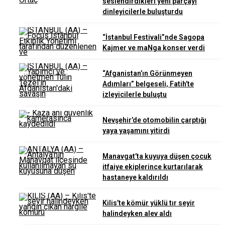
seslendirdikleri yeni parçayı
dinleyicilerle buluşturdu
“İstanbul Festivali”nde Sagopa
Kajmer ve maNga konser verdi
“Afganistan’ın Görünmeyen
Adımları” belgeseli, Fatih’te
izleyicilerle buluştu
Nevşehir’de otomobilin çarptığı
yaya yaşamını yitirdi
Manavgat’ta kuyuya düşen çocuk
itfaiye ekiplerince kurtarılarak
hastaneye kaldırıldı
Kilis’te kömür yüklü tır seyir
halindeyken alev aldı