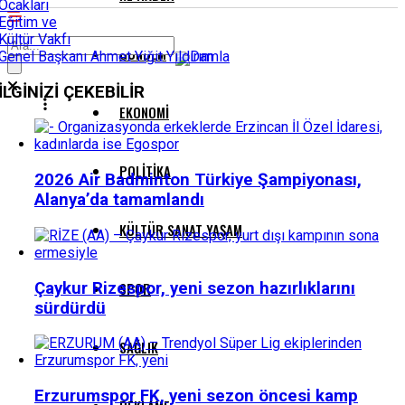
Ocakları
Eğitim ve
Kültür Vakfı
GÜNDEM
Genel Başkanı Ahmet Yiğit Yıldırım
İLGİNİZİ
ÇEKEBİLİR
EKONOMI
POLITIKA
2026 Air Badminton Türkiye Şampiyonası,
Alanya’da tamamlandı
KÜLTÜR SANAT YAŞAM
Çaykur Rizespor, yeni sezon hazırlıklarını
SPOR
sürdürdü
SAĞLIK
Erzurumspor FK, yeni sezon öncesi kamp