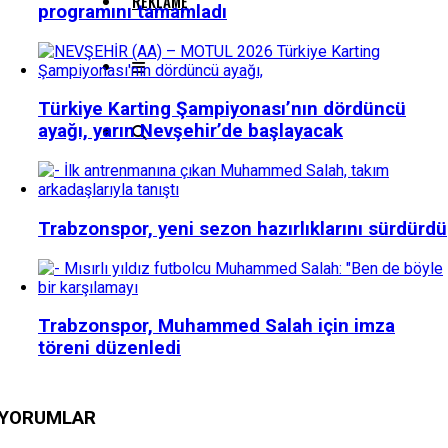
REKLAME
programını tamamladı
Türkiye Karting Şampiyonası’nın dördüncü
ayağı, yarın Nevşehir’de başlayacak
Trabzonspor, yeni sezon hazırlıklarını sürdürdü
Trabzonspor, Muhammed Salah için imza
töreni düzenledi
YORUMLAR