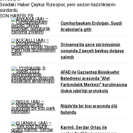
Sıradaki Haber
Çaykur Rizespor, yeni sezon hazırlıklarını
sürdürdü
SON HABERLER
Cumhurbaşkanı Erdoğan, Suudi
Arabistan’a gitti
Ormanya’da gece yürüyüşünün
sonunda 2 peçeli baykuş doğaya
salındı
AFAD ile Gaziantep Büyükşehir
Belediyesi arasında “Afet
Farkındalık Merkezi” kurulmasına
ilişkin işbirliği protokolü
Niğde’de bir kişi aracında ölü
bulundu
Karm6, Serdar Ortaç ile